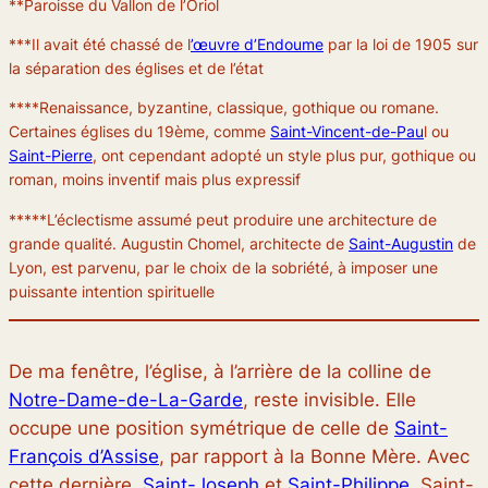
**Paroisse du Vallon de l’Oriol
***Il avait été chassé de l
’œuvre d’Endoume
par la loi de 1905 sur
la séparation des églises et de l’état
****Renaissance, byzantine, classique, gothique ou romane.
Certaines églises du 19ème, comme
Saint-Vincent-de-Pau
l ou
Saint-Pierre
, ont cependant adopté un style plus pur, gothique ou
roman, moins inventif mais plus expressif
*****L’éclectisme assumé peut produire une architecture de
grande qualité. Augustin Chomel, architecte de
Saint-Augustin
de
Lyon, est parvenu, par le choix de la sobriété, à imposer une
puissante intention spirituelle
De ma fenêtre, l’église, à l’arrière de la colline de
Notre-Dame-de-La-Garde
, reste invisible. Elle
occupe une position symétrique de celle de
Saint-
François d’Assise
, par rapport à la Bonne Mère. Avec
cette dernière,
Saint-Joseph
et
Saint-Philippe
, Saint-