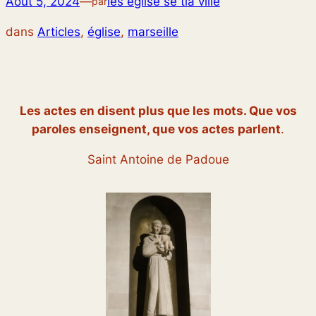
Août 5, 2024
—
les eglise se tla ville
par
dans
Articles
, 
église
, 
marseille
Les actes en disent plus que les mots. Que vos
paroles enseignent, que vos actes parlent
.
Saint Antoine de Padoue