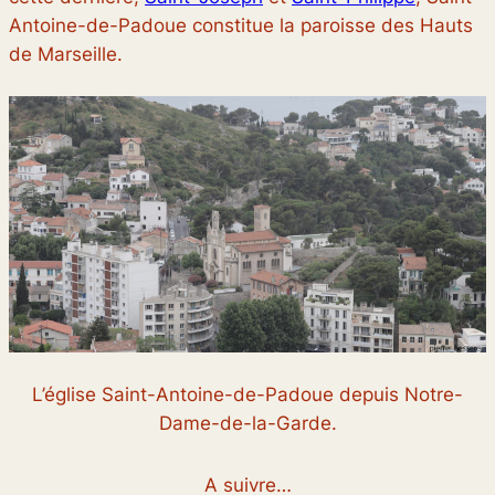
Antoine-de-Padoue constitue la paroisse des Hauts
de Marseille.
L’église Saint-Antoine-de-Padoue depuis Notre-
Dame-de-la-Garde.
A suivre…